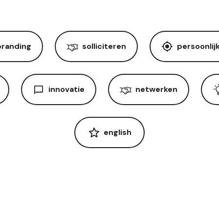
branding
solliciteren
persoonlij
innovatie
netwerken
english