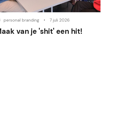
personal branding
7 juli 2026
aak van je 'shit' een hit!