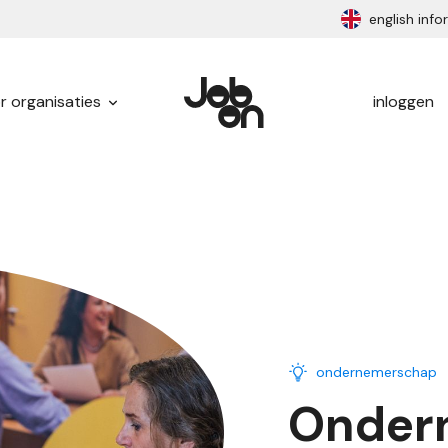
english inf
r organisaties
inloggen
ondernemerschap
Onder