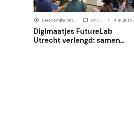
persoonlijke ontwikkeling
innovatie
Digimaatjes FutureLab
Utrecht verlengd: samen
digitaal sterk