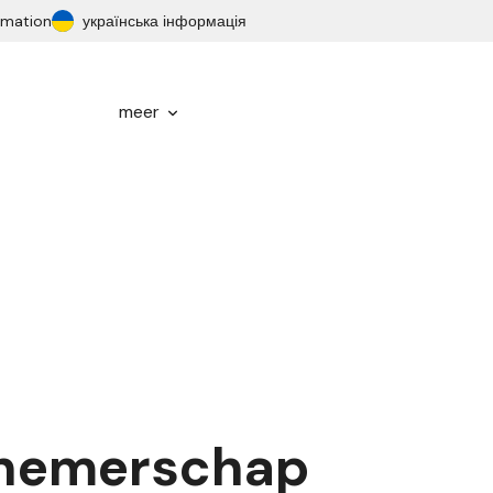
ormation
українська інформація
meer
nemerschap