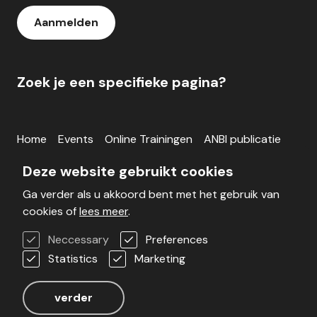
Aanmelden
Zoek je een specifieke pagina?
Home
Events
Online Trainingen
ANBI publicatie
Inloggen
Deze website gebruikt cookies
Ga verder als u akkoord bent met het gebruik van
Blog
Werken bij
Veelgestelde vragen
cookies of
lees meer
.
Voorwaarden
Contact
Neccessary
Preferences
Statistics
Marketing
Realisatie door Stimmt
verder