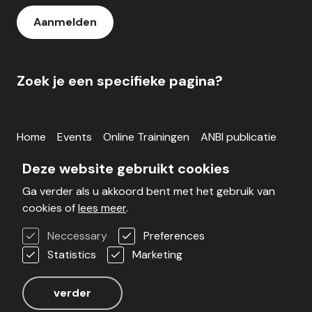
Aanmelden
Zoek je een specifieke pagina?
Home
Events
Online Trainingen
ANBI publicatie
Inloggen
Deze website gebruikt cookies
Ga verder als u akkoord bent met het gebruik van
Blog
Werken bij
Veelgestelde vragen
cookies of
lees meer
.
Voorwaarden
Contact
Neccessary
Preferences
Statistics
Marketing
Realisatie door Stimmt
verder