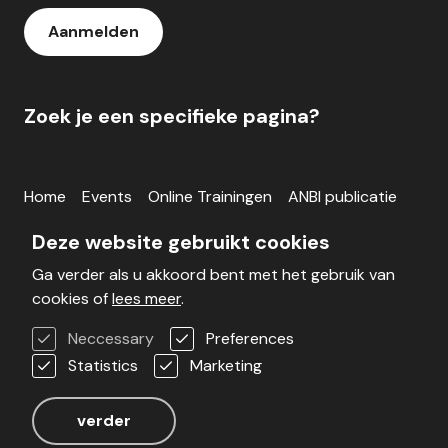
Aanmelden
Zoek je een specifieke pagina?
Home
Events
Online Trainingen
ANBI publicatie
Inloggen
Deze website gebruikt cookies
Ga verder als u akkoord bent met het gebruik van
Blog
Werken bij
Veelgestelde vragen
cookies of
lees meer
.
Voorwaarden
Contact
Neccessary
Preferences
Statistics
Marketing
Realisatie door Stimmt
verder