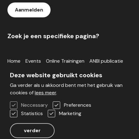
Aanmelden
Zoek je een specifieke pagina?
Home
Events
Online Trainingen
ANBI publicatie
Inloggen
Deze website gebruikt cookies
Ga verder als u akkoord bent met het gebruik van
Blog
Werken bij
Veelgestelde vragen
cookies of
lees meer
.
Voorwaarden
Contact
Neccessary
Preferences
Statistics
Marketing
Realisatie door Stimmt
verder