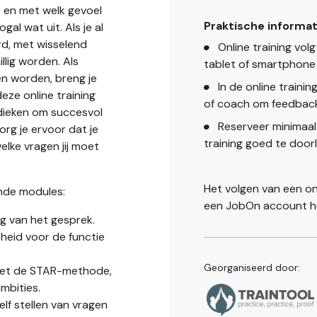
k en met welk gevoel
Praktische informat
gal wat uit. Als je al
rd, met wisselend
Online training volg
llig worden. Als
tablet of smartphone
en worden, breng je
In de online trainin
deze online training
of coach om feedbac
dieken om succesvol
Reserveer minimaal
org je ervoor dat je
training goed te door
elke vragen jij moet
Het volgen van een onli
ende modules:
een JobOn account h
ng van het gesprek.
theid voor de functie
Georganiseerd door:
 met de STAR-methode,
mbities.
elf stellen van vragen