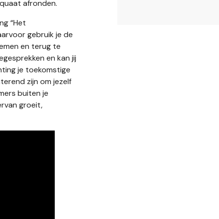
equaat afronden.
ng “Het
daarvoor gebruik je de
nemen en terug te
tiegesprekken en kan jij
hting je toekomstige
terend zijn om jezelf
mers buiten je
ervan groeit,