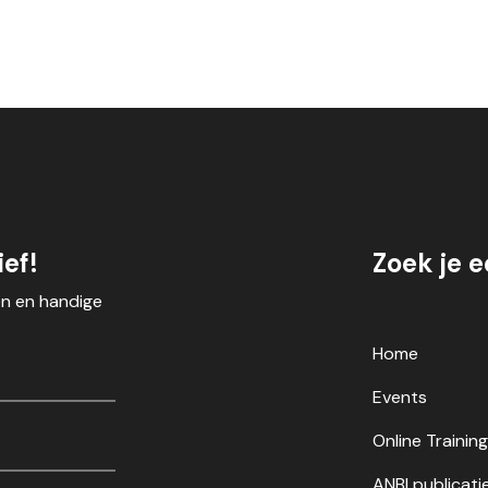
ef!
Zoek je 
en en handige
Home
Events
Online Trainin
ANBI publicati