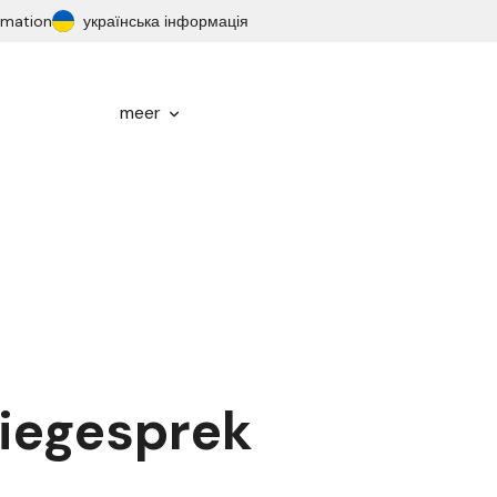
ormation
українська інформація
meer
tiegesprek