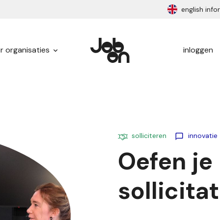
english inf
r organisaties
inloggen
solliciteren
innovatie
Oefen je
sollicita