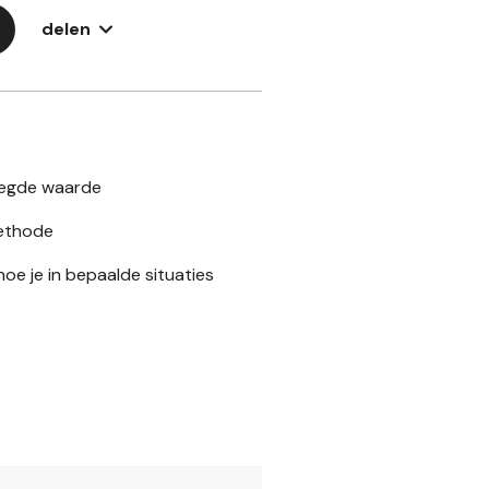
delen
oegde waarde
ethode
g hoe je in bepaalde situaties