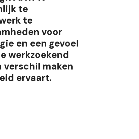
lijk te
werk te
aamheden voor
gie en een gevoel
 je werkzoekend
n verschil maken
eid ervaart.