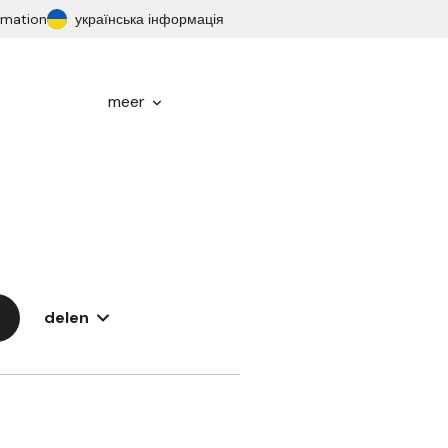
ormation
українська інформація
meer
delen