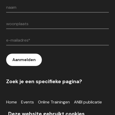
naam
woonplaats
e-mailadres*
Aanmelden
Zoek je een specifieke pagina?
Home
Events
Online Trainingen
ANBI publicatie
Inloggen
Deze website gebruikt cookies