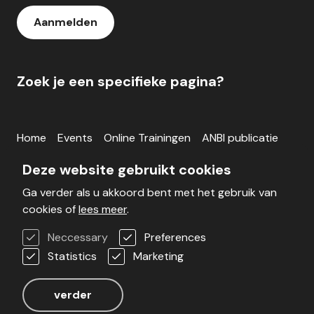
Aanmelden
Zoek je een specifieke pagina?
Home
Events
Online Trainingen
ANBI publicatie
Inloggen
Deze website gebruikt cookies
Ga verder als u akkoord bent met het gebruik van
Blog
Werken bij
Veelgestelde vragen
cookies of
lees meer
.
Voorwaarden
Contact
Neccessary
Preferences
Statistics
Marketing
Realisatie door Stimmt
verder