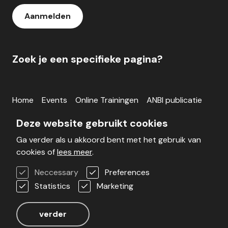
Aanmelden
Zoek je een specifieke pagina?
Home
Events
Online Trainingen
ANBI publicatie
Inloggen
Deze website gebruikt cookies
Ga verder als u akkoord bent met het gebruik van
Blog
Werken bij
Veelgestelde vragen
cookies of
lees meer
.
Voorwaarden
Contact
Neccessary
Preferences
Statistics
Marketing
Realisatie door Stimmt
verder