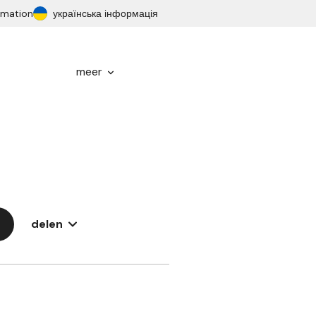
ormation
українська інформація
meer
delen