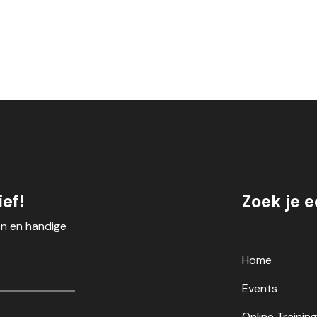
ef!
Zoek je 
en en handige
Home
Events
Online Trainin