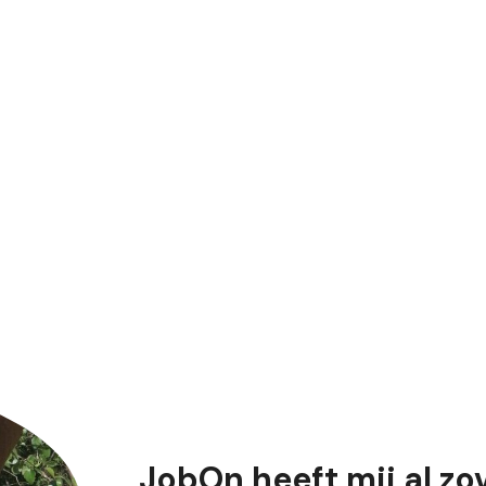
JobOn heeft mij al zov