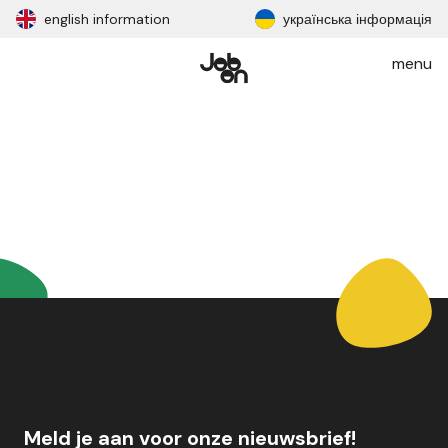
english information
українська інформація
menu
Meld je aan voor onze nieuwsbrief!